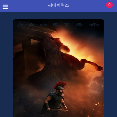
씨네픽쳐스
0
씨네픽쳐스