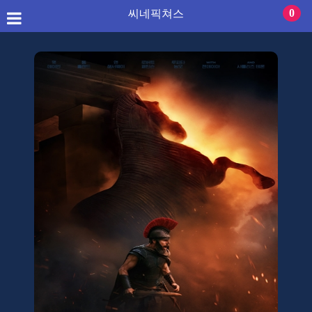
씨네픽쳐스
0
씨네픽쳐스