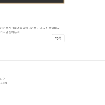
는해인을자신의계획속에끌어들인다.자신을아버지
로결심하는데...
이승언
-5199