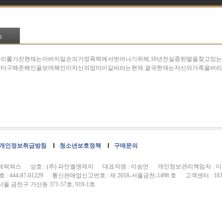
리를가진현재는아버지일순의가정폭력에서벗어나기위해,10년전실종된딸을찾고있
터구해준해인을보며해인이자신의엄마이길바라는현재.결국현재는자신의가족을버리기
개인정보취급방침
l
청소년보호정책
l
구매문의
씨네픽쳐스 상호 : (주) 파인엘앤제이 대표자명 : 이승언 개인정보관리책임자 : 
 444-87-01229 통신판매업신고번호 : 제 2018-서울금천-1498 호 고객센터 : 1833
울 금천구 가산동 371-57호, 919-1호