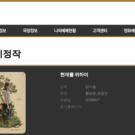
예정작
현재를 위하여
감독
김다솜
주연
황보운,채정안
개봉일
20260617
공식홈페이지