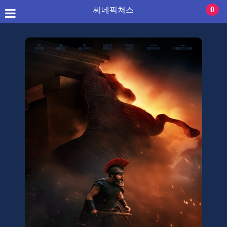
씨네픽쳐스
0
씨네픽쳐스