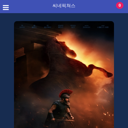
씨네픽쳐스
0
씨네픽쳐스