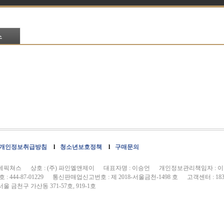
개인정보취급방침
l
청소년보호정책
l
구매문의
씨네픽쳐스 상호 : (주) 파인엘앤제이 대표자명 : 이승언 개인정보관리책임자 : 
 444-87-01229 통신판매업신고번호 : 제 2018-서울금천-1498 호 고객센터 : 1833
울 금천구 가산동 371-57호, 919-1호