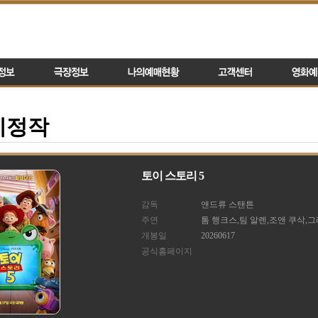
예정작
토이 스토리 5
감독
앤드류 스탠튼
주연
톰 행크스,팀 알렌,조앤 쿠삭,그
개봉일
20260617
공식홈페이지