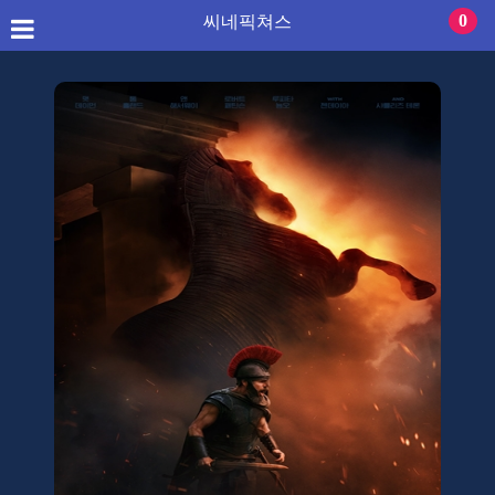
씨네픽쳐스
0
씨네픽쳐스