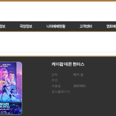
케이팝 데몬 헌터스
감독
매기 강
주연
개봉일
20251031
공식홈페이지