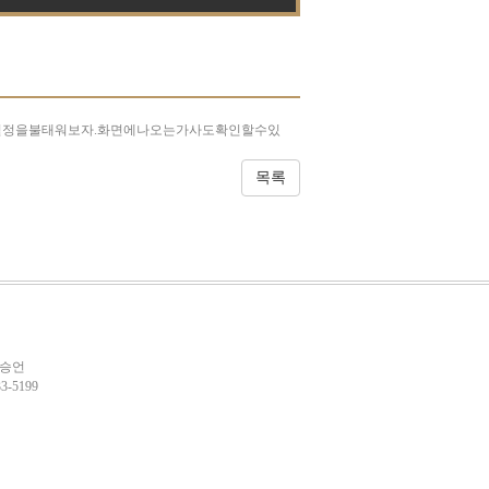
정을불태워보자.화면에나오는가사도확인할수있
이승언
-5199