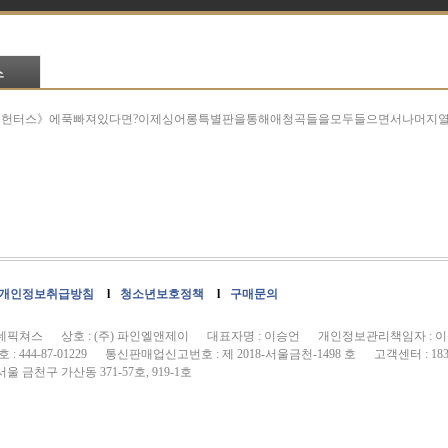
헌터스》에푹빠져있다면?이제싱어롱특별판을통해애청곡들을모두들으면서나머지열
개인정보취급방침
l
청소년보호정책
l
구매문의
씨네픽쳐스 상호 : (주) 파인엘앤제이 대표자명 : 이승언 개인정보관리책임자 : 
 444-87-01229 통신판매업신고번호 : 제 2018-서울금천-1498 호 고객센터 : 1833
울 금천구 가산동 371-57호, 919-1호